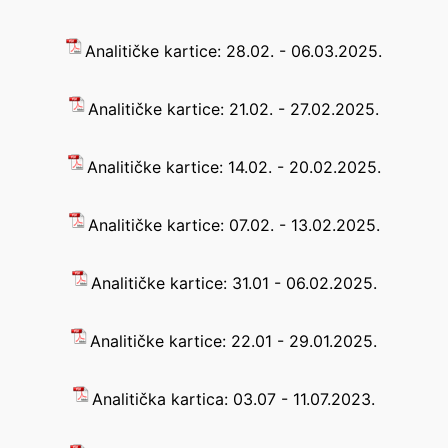
Analitičke kartice: 28.02. - 06.03.2025.
Analitičke kartice: 21.02. - 27.02.2025.
Analitičke kartice: 14.02. - 20.02.2025.
Analitičke kartice: 07.02. - 13.02.2025.
Analitičke kartice: 31.01 - 06.02.2025.
Analitičke kartice: 22.01 - 29.01.2025.
Analitička kartica: 03.07 - 11.07.2023.