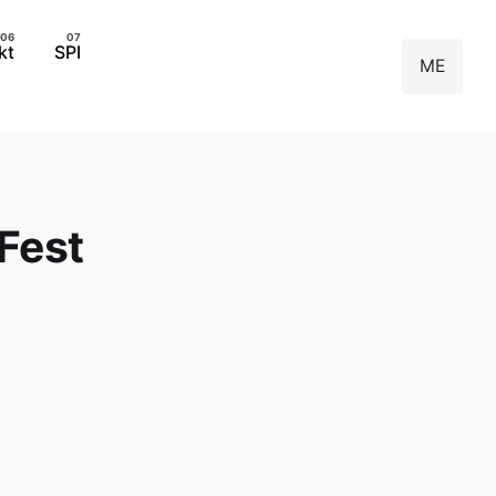
kt
SPI
Fest