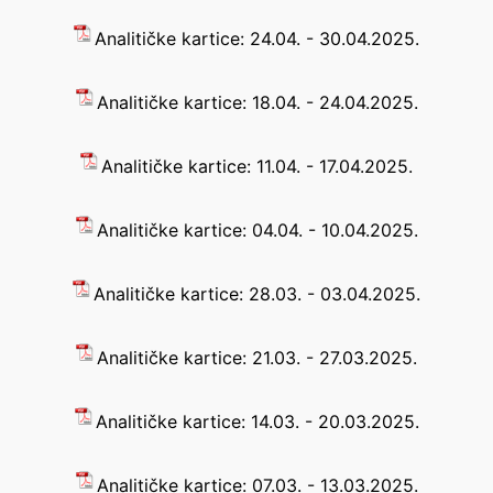
Analitičke kartice: 24.04. - 30.04.2025.
Analitičke kartice: 18.04. - 24.04.2025.
Analitičke kartice: 11.04. - 17.04.2025.
Analitičke kartice: 04.04. - 10.04.2025.
Analitičke kartice: 28.03. - 03.04.2025.
Analitičke kartice: 21.03. - 27.03.2025.
Analitičke kartice: 14.03. - 20.03.2025.
Analitičke kartice: 07.03. - 13.03.2025.