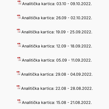
Analitička kartica: 03.10 - 09.10.2022.
Analitička kartica: 26.09 - 02.10.2022.
Analitička kartica: 19.09 - 25.09.2022.
Analitička kartica: 12.09 - 18.09.2022.
Analitička kartica: 05.09 - 11.09.2022.
Analitička kartica: 29.08 - 04.09.2022.
Analitička kartica: 22.08 - 28.08.2022.
Analitička kartica: 15.08 - 21.08.2022.