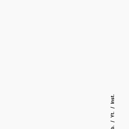
Inst.
Yt.
Fb.