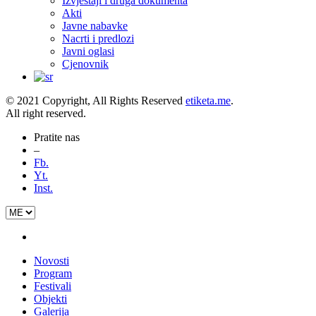
Izvještaji i druga dokumenta
Akti
Javne nabavke
Nacrti i predlozi
Javni oglasi
Cjenovnik
© 2021 Copyright, All Rights Reserved
etiketa.me
.
All right reserved.
Pratite nas
–
Fb.
Yt.
Inst.
Novosti
Program
Festivali
Objekti
Galerija