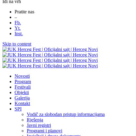
Idi na vrh
Pratite nas
–
Fb.
Yt.
Inst.
Skip to content
Novosti
Program
Festivali
Objekti
Galerija
Kontakt
SPI
Vodič za slobodan pristup informacijama
Rješenja
Javni registri
Programi i planovi