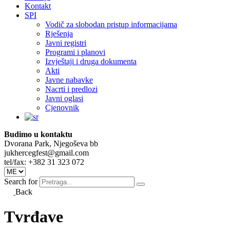
Kontakt
SPI
Vodič za slobodan pristup informacijama
Rješenja
Javni registri
Programi i planovi
Izvještaji i druga dokumenta
Akti
Javne nabavke
Nacrti i predlozi
Javni oglasi
Cjenovnik
Budimo u kontaktu
Dvorana Park, Njegoševa bb
jukhercegfest@gmail.com
tel/fax: +382 31 323 072
Search for
Back
Tvrđave