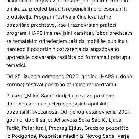
nekadašnje Jugoslavije, postao je u jednom trenutku
prilika za pregled biranih regionalnih profesionalnih
produkcija. Program festivala čine kvalitetne
pozorišne predstave, kao i raznovrstan prateći
program. HAPS ima revijalni karakter, izbor predstava
sa tematskim određenjem teži da mobiliše publiku u
percepciji pozorišnih ostvarenja da angažovano
upoređuje ostvarenja različita po formama i pristupu
tematici.
Od 25. izdanja održanog 2020. godine (HAPS u doba
korone) festival posebno afirmiše radio-dramu.
Plaketa „Miloš Šami“ dodjeljuje se za poseban
doprinos afirmaciji Hercegnovskih aprilskih
pozorišnih svečanosti. Od njenog ustanovljenja 2001.
godine, dobili su je: Jelisaveta Seka Sablić, Ljuba
Tadić, Petar Kralj, Predrag Ejdus, Gradsko pozorište
iz Podgorice, Pozorište mladih iz Novog Sada, Varja